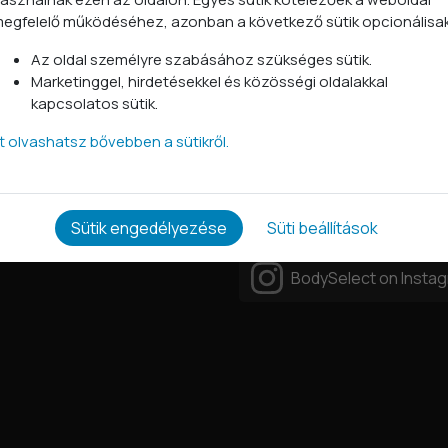
egfelelő működéséhez, azonban a következő sütik opcionálisa
Az oldal személyre szabásához szükséges sütik.
Marketinggel, hirdetésekkel és közösségi oldalakkal
kapcsolatos sütik.
tt olvashatsz bővebben a sütikről.
Kövess minket
tok 2026
BodySelect on Face
Sütik engedélyezése
Süti beállítások
BodySelect on Insta