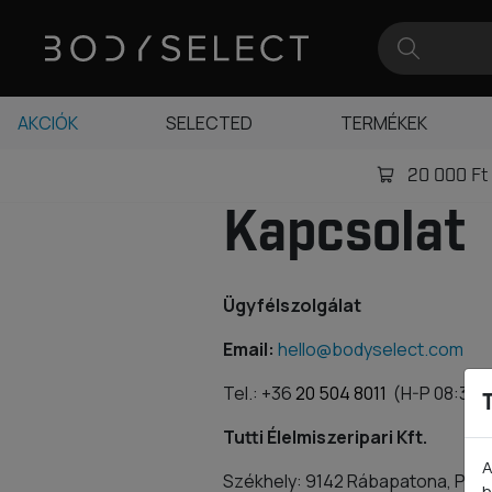
AKCIÓK
SELECTED
TERMÉKEK
20 000 Ft -
Kapcsolat
Ügyfélszolgálat
Email:
hello@bodyselect.com
Tel.: +36
20 504 8011
(H-P 08:30-
Tutti Élelmiszeripari Kft.
A
Székhely: 9142 Rábapatona, Pink
h