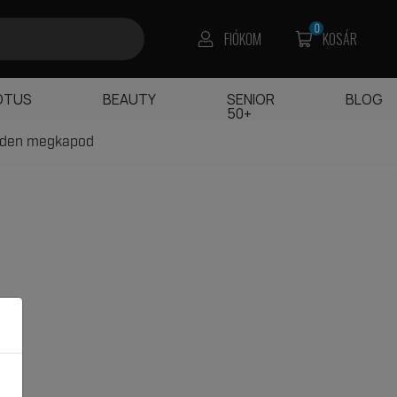
0
FIÓKOM
KOSÁR
OTUS
BEAUTY
SENIOR
BLOG
50+
edden megkapod