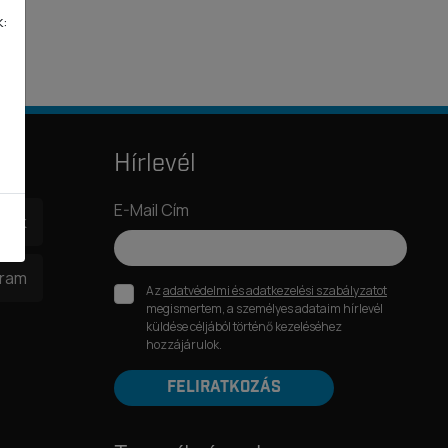
k:
Hírlevél
E-Mail Cím
book
gram
Az
adatvédelmi és adatkezelési szabályzatot
megismertem, a személyes adataim hírlevél
küldése céljából történő kezeléséhez
hozzájárulok.
FELIRATKOZÁS