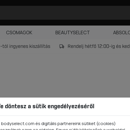
CSOMAGOK
BEAUTYSELECT
ABSOL
tól ingyenes kiszállítás
Rendelj hétfő 12:00-ig és k
15:00)
Te döntesz a sütik engedélyezéséről
 bodyselect.com és digitális partnereink sütiket (cookies)
erét
asználnak ezen az oldalon. Egyes sütik kötelezőek a weboldal