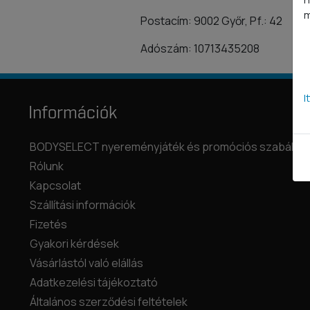
m
Postacím: 9002 Győr, Pf.: 42
Adószám: 10713435208
I
Információk
BODYSELECT nyereményjáték és promóciós szabályza
Rólunk
Kapcsolat
Szállítási információk
Fizetés
Gyakori kérdések
Vásárlástól való elállás
Adatkezelési tájékoztató
Általános szerződési feltételek