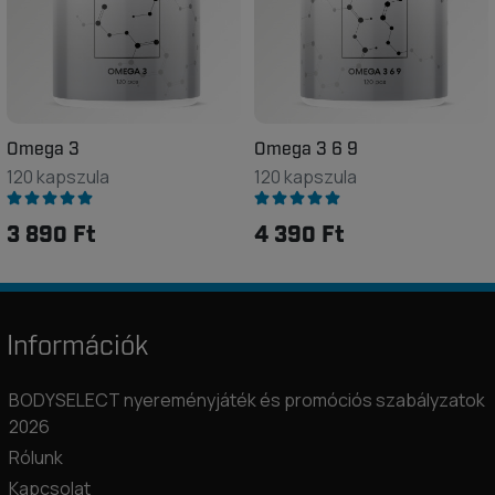
Omega 3
Omega 3 6 9
120 kapszula
120 kapszula
3 890 Ft
4 390 Ft
Információk
BODYSELECT nyereményjáték és promóciós szabályzatok
2026
Rólunk
Kapcsolat