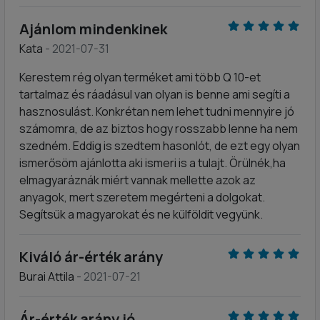
Ajánlom mindenkinek
Kata
- 2021-07-31
Kerestem rég olyan terméket ami több Q 10-et
tartalmaz és ráadásul van olyan is benne ami segíti a
hasznosulást. Konkrétan nem lehet tudni mennyire jó
számomra, de az biztos hogy rosszabb lenne ha nem
szedném. Eddig is szedtem hasonlót, de ezt egy olyan
ismerősöm ajánlotta aki ismeri is a tulajt. Örülnék,ha
elmagyaráznák miért vannak mellette azok az
anyagok, mert szeretem megérteni a dolgokat.
Segítsük a magyarokat és ne külföldit vegyünk.
Kiváló ár-érték arány
Burai Attila
- 2021-07-21
Ár-érték arány jó