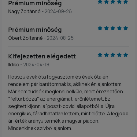
Prémium minőség
Nagy Zoltánné
- 2024-09-26
Prémium minőség
Óbert Zoltánné
- 2024-08-25
Kifejezetten elégedett
Ildikó
- 2024-04-18
Hosszú évek óta fogyasztom és évek óta én
rendelem pár barátomnak is, akiknek én ajánlottam.
Már nem tudnék meglenni nélküle, mert érezhetően
"felturbózza" az energiámat, erőnlétemet. Ez
segített kijönni a 'poszt-covid' állapotból is. Újra
energikus, fáradhatatlan lettem, mint előtte. A legjobb
ár-érték arányú termék a magyar piacon.
Mindenkinek szívből ajánlom.