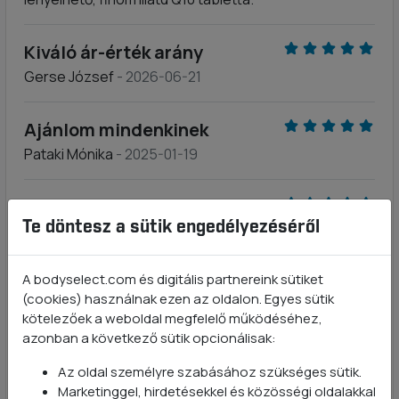
Kiváló ár-érték arány
Gerse József
- 2026-06-21
Ajánlom mindenkinek
Pataki Mónika
- 2025-01-19
Szuper
Te döntesz a sütik engedélyezéséről
Kiss Gitta
- 2024-12-17
A bodyselect.com és digitális partnereink sütiket
Legjobb minőség
(cookies) használnak ezen az oldalon. Egyes sütik
Szászvárosi Erzsébet
- 2023-07-20
kötelezőek a weboldal megfelelő működéséhez,
azonban a következő sütik opcionálisak:
Kifejezetten elégedett
Az oldal személyre szabásához szükséges sütik.
Szolyák Monika
- 2023-07-14
Marketinggel, hirdetésekkel és közösségi oldalakkal