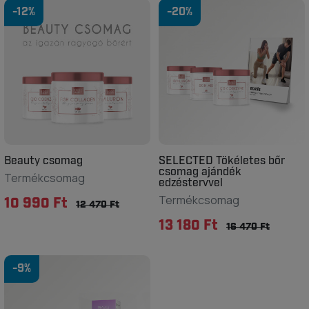
-12%
-20%
Beauty csomag
SELECTED Tökéletes bőr
csomag ajándék
Termékcsomag
edzéstervvel
Termékcsomag
10 990 Ft
12 470 Ft
13 180 Ft
16 470 Ft
-9%