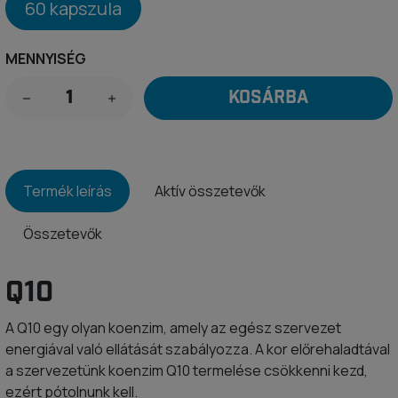
60 kapszula
MENNYISÉG
KOSÁRBA
Termék leírás
Aktív összetevők
Összetevők
Q10
A Q10 egy olyan koenzim, amely az egész szervezet
energiával való ellátását szabályozza. A kor előrehaladtával
a szervezetünk koenzim Q10 termelése csökkenni kezd,
ezért pótolnunk kell.