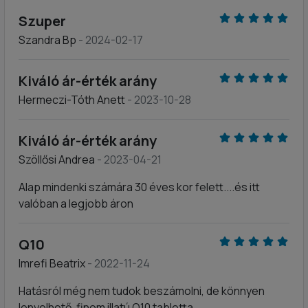
Szuper
Szandra Bp
- 2024-02-17
Kiváló ár-érték arány
Hermeczi-Tóth Anett
- 2023-10-28
Kiváló ár-érték arány
Szöllősi Andrea
- 2023-04-21
Alap mindenki számára 30 éves kor felett....és itt
valóban a legjobb áron
Q10
Imrefi Beatrix
- 2022-11-24
Hatásról még nem tudok beszámolni, de könnyen
lenyelhető, finom illatú Q10 tabletta.