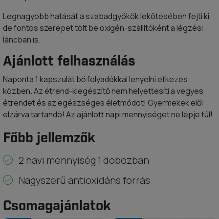
Legnagyobb hatását a szabadgyökök lekötésében fejti ki,
de fontos szerepet tölt be oxigén-szállítóként a légzési
láncban is.
Ajánlott felhasználás
Naponta 1 kapszulát bő folyadékkal lenyelni étkezés
közben. Az étrend-kiegészítő nem helyettesíti a vegyes
étrendet és az egészséges életmódot! Gyermekek elől
elzárva tartandó! Az ajánlott napi mennyiséget ne lépje túl!
Főbb jellemzők
2 havi mennyiség 1 dobozban
Nagyszerű antioxidáns forrás
Csomagajánlatok