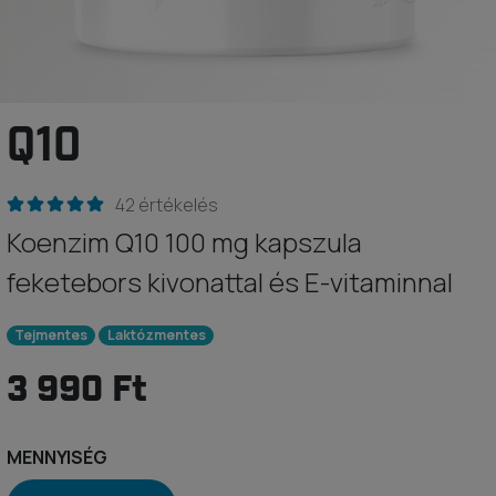
Q10
42 értékelés
Koenzim Q10 100 mg kapszula
feketebors kivonattal és E-vitaminnal
Tejmentes
Laktózmentes
3 990 Ft
MENNYISÉG