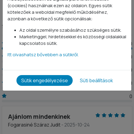
(cookies) használnak ezen az oldalon. Egyes sütik
5
kötelezőek a weboldal megfelelő működéséhez,
azonban a következő sütik opcionálisak:
10 értékelés
Az oldal személyre szabásához szükséges sütik.
Marketinggel, hirdetésekkel és közösségi oldalakkal
kapcsolatos sütik.
10
Itt olvashatsz bővebben a sütikről.
0
0
Sütik engedélyezése
Süti beállítások
0
0
Ajánlom mindenkinek
Fogarasiné Száraz Judit
- 2025-10-24