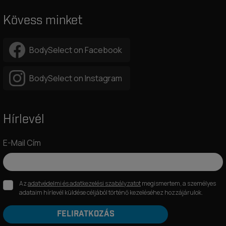
Kövess minket
BodySelect on Facebook
BodySelect on Instagram
Hírlevél
E-Mail Cím
Az
adatvédelmi és adatkezelési szabályzatot
megismertem, a személyes
adataim hírlevél küldése céljából történő kezeléséhez hozzájárulok.
FELIRATKOZÁS