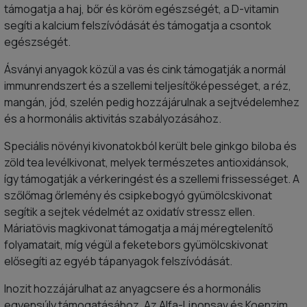
támogatja a haj, bőr és köröm egészségét, a D-vitamin
segíti a kalcium felszívódását és támogatja a csontok
egészségét.
Ásványi anyagok közül a vas és cink támogatják a normál
immunrendszert és a szellemi teljesítőképességet, a réz,
mangán, jód, szelén pedig hozzájárulnak a sejtvédelemhez
és a hormonális aktivitás szabályozásához.
Speciális növényi kivonatokból került bele ginkgo biloba és
zöld tea levélkivonat, melyek természetes antioxidánsok,
így támogatják a vérkeringést és a szellemi frissességet. A
szőlőmag őrlemény és csipkebogyó gyümölcskivonat
segítik a sejtek védelmét az oxidatív stressz ellen.
Máriatövis magkivonat támogatja a máj méregtelenítő
folyamatait, míg végül a feketebors gyümölcskivonat
elősegíti az egyéb tápanyagok felszívódását.
Inozit hozzájárulhat az anyagcsere és a hormonális
egyensúly támogatásához. Az Alfa-Liponsav és Koenzim