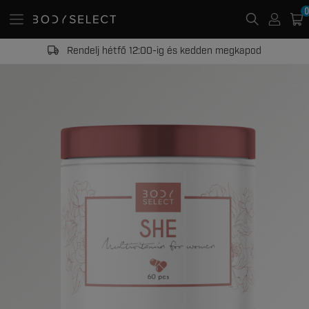
0
s
endelj hétfő 12:00-ig és kedden megkapod