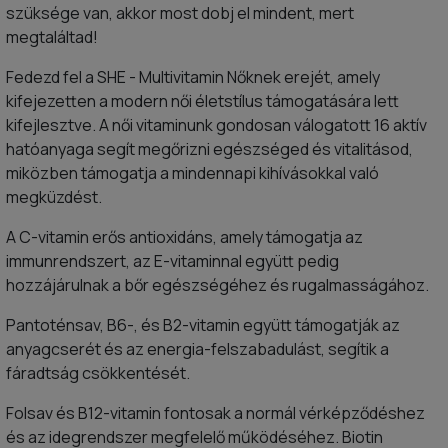
szüksége van, akkor most dobj el mindent, mert
megtaláltad!
Fedezd fel a SHE - Multivitamin Nőknek erejét, amely
kifejezetten a modern női életstílus támogatására lett
kifejlesztve. A női vitaminunk gondosan válogatott 16 aktív
hatóanyaga segít megőrizni egészséged és vitalitásod,
miközben támogatja a mindennapi kihívásokkal való
megküzdést.
A C-vitamin erős antioxidáns, amely támogatja az
immunrendszert, az E-vitaminnal együtt pedig
hozzájárulnak a bőr egészségéhez és rugalmasságához.
Pantoténsav, B6-, és B2-vitamin együtt támogatják az
anyagcserét és az energia-felszabadulást, segítik a
fáradtság csökkentését.
Folsav és B12-vitamin fontosak a normál vérképződéshez
és az idegrendszer megfelelő működéséhez. Biotin