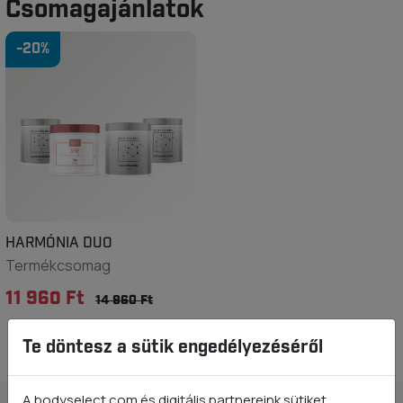
Csomagajánlatok
-20%
HARMÓNIA DUO
Termékcsomag
11 960 Ft
14 960 Ft
Te döntesz a sütik engedélyezéséről
A bodyselect.com és digitális partnereink sütiket