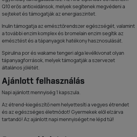
Q10 erős antioxidánsok, melyek segítenek megvédeni a
sejteket és támogatják az energiaszintet.
Inulin támogatja az emésztőrendszer egészségét, valamint
a további enzim komplex és bromelain enzim segítik az
emésztést és a tápanyagok hatékony hasznosulását.
Spirulina por és wakame tengeri alga levélkivonat olyan
tápanyagforrások, melyek támogatják a szervezet
általános jólétét.
Ajánlott felhasználás
Napi ajánlott mennyiség 1 kapszula.
Az étrend-kiegészítő nem helyettesíti a vegyes étrendet
és az egészséges életmódot! Gyermekek elől elzárva
tartandó! Az ajánlott napi mennyiséget ne lépd túl!