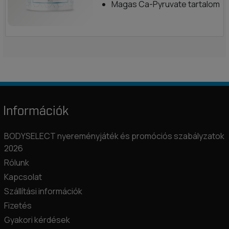
Magas Ca-Pyruvate tartalom
Információk
BODYSELECT nyereményjáték és promóciós szabályzatok
2026
Rólunk
Kapcsolat
Szállítási információk
Fizetés
Gyakori kérdések