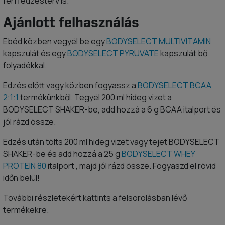
férfi edzésterv is.
Ajánlott felhasználás
Ebéd közben vegyél be egy
BODYSELECT MULTIVITAMIN
kapszulát és egy
BODYSELECT PYRUVATE
kapszulát bő
folyadékkal.
Edzés előtt vagy közben fogyassz a
BODYSELECT BCAA
2:1:1
termékünkből. Tegyél 200 ml hideg vizet a
BODYSELECT SHAKER-be, add hozzá a 6 g BCAA italport és
jól rázd össze.
Edzés után tölts 200 ml hideg vizet vagy tejet BODYSELECT
SHAKER-be és add hozzá a 25 g
BODYSELECT WHEY
PROTEIN 80
italport , majd jól rázd össze. Fogyaszd el rövid
időn belül!
További részletekért kattints a felsorolásban lévő
termékekre.