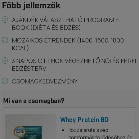
Főbb jellemzők
AJÁNDÉK VÁLASZTHATÓ PROGRAM E-
BOOK (DIÉTA ÉS EDZÉS)
MOZAIKOS ÉTRENDEK (1400, 1600, 1800
KCAL)
3 NAPOS OTTHON VÉGEZHETŐ NŐI ÉS FÉRFI
EDZÉSTERV
CSOMAGKEDVEZMÉNY
Mi van a csomagban?
Whey Protein 80
Hozzájárul a szép
izomformák fejlődéséhez és