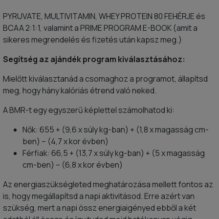
PYRUVATE, MULTIVITAMIN, WHEY PROTEIN 80 FEHÉRJE és
BCAA 2:1:1, valamint a PRIME PROGRAM E-BOOK (amit a
sikeres megrendelés és fizetés után kapsz meg.)
Segítség az ajándék program kiválasztásához:
Mielőtt kiválasztanád a csomaghoz a programot, állapítsd
meg, hogy hány kalóriás étrend való neked.
A BMR-t egy egyszerű képlettel számolhatod ki:
Nők: 655 + (9,6 x súly kg-ban) + (1,8 x magasság cm-
ben) – (4,7 x kor évben)
Férfiak: 66,5 + (13,7 x súly kg-ban) + (5 x magasság
cm-ben) – (6,8 x kor évben)
Az energiaszükségleted meghatározása mellett fontos az
is, hogy megállapítsd a napi aktivitásod. Erre azért van
szükség, mert a napi össz energiaigényed ebből a két