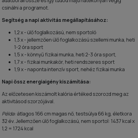
adatból áll össze és így tudod majd hatékonyan végig
csinálni a programot.
Segítség a napi aktivitás megállapításához:
1,2 x - ülő foglalkozású, nem sportoló
1,3 x - jellemzően ülő foglalkozású szellemi munka, heti
1-2 óra sport
1,5 x - könnyű fizikai munka, heti 2-3 óra sport,
1,7 x - fizikai munkakör, heti rendszeres sport
1,9 x - naponta intenzív sport, nehéz fizikai munka
Napi össz energiaigény kiszámítása:
Az előzetesen kiszámolt kalória értéked szorozd meg az
aktivitásod szorzójával.
Példa:
átlagos 166 cm magas nő, testsúlya 66 kg, életkora
32 év. Jellemzően ülő foglalkozású, nem sportol: 1437 kcal x
1,2 = 1724 kcal