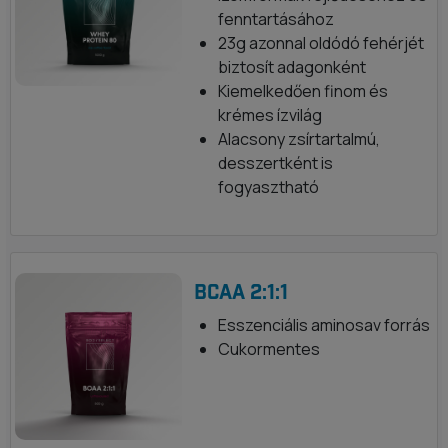
fenntartásához
23g azonnal oldódó fehérjét
biztosít adagonként
Kiemelkedően finom és
krémes ízvilág
Alacsony zsírtartalmú,
desszertként is
fogyasztható
BCAA 2:1:1
Esszenciális aminosav forrás
Cukormentes