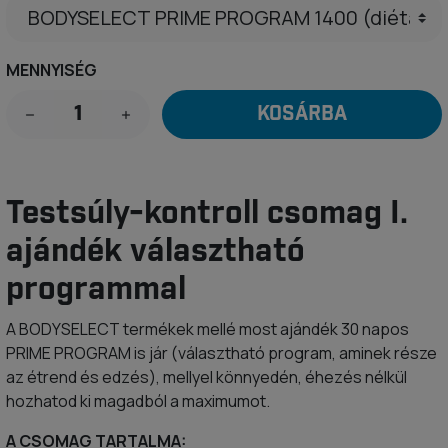
MENNYISÉG
KOSÁRBA
Testsúly-kontroll csomag I.
ajándék választható
programmal
A BODYSELECT termékek mellé most ajándék 30 napos
PRIME PROGRAM is jár (választható program, aminek része
az étrend és edzés), mellyel könnyedén, éhezés nélkül
hozhatod ki magadból a maximumot.
A CSOMAG TARTALMA: