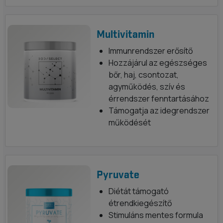
Multivitamin
Immunrendszer erősítő
Hozzájárul az egészséges
bőr, haj, csontozat,
agyműködés, szív és
érrendszer fenntartásához
Támogatja az idegrendszer
működését
Pyruvate
Diétát támogató
étrendkiegészítő
Stimuláns mentes formula