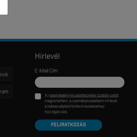
Hírlevél
E-Mail Cím
book
gram
Az
adatvédelmi és adatkezelési szabályzatot
megismertem, a személyes adataim hírlevél
küldése céljából történő kezeléséhez
hozzájárulok.
FELIRATKOZÁS