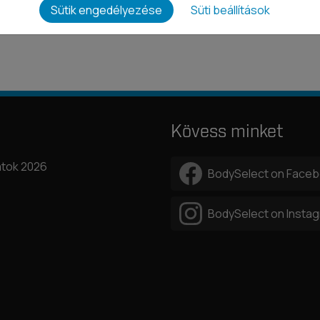
Sütik engedélyezése
Süti beállítások
Kövess minket
tok 2026
BodySelect on Face
BodySelect on Insta