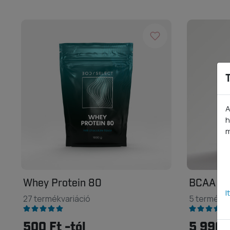
A
h
m
Whey Protein 80
BCAA 2:1
I
27 termékvariáció
5 termékva
500 Ft -tól
5 990 