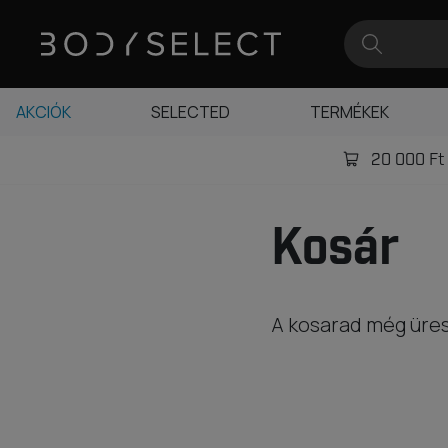
AKCIÓK
SELECTED
TERMÉKEK
20 000 Ft -
Kosár
A kosarad még üre