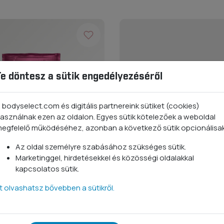
Te döntesz a sütik engedélyezéséről
 bodyselect.com és digitális partnereink sütiket (cookies)
asználnak ezen az oldalon. Egyes sütik kötelezőek a weboldal
egfelelő működéséhez, azonban a következő sütik opcionálisa
Az oldal személyre szabásához szükséges sütik.
Marketinggel, hirdetésekkel és közösségi oldalakkal
kapcsolatos sütik.
:1
Pre-Workout HC
tt olvashatsz bővebben a sütikről.
riáció
2 termékvariáció
Ft
8 490 Ft