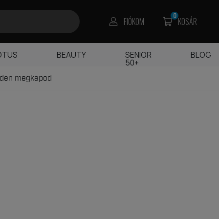
0
FIÓKOM
KOSÁR
OTUS
BEAUTY
SENIOR
BLOG
50+
edden megkapod