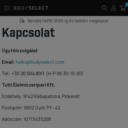
0
Rendelj hétfő 12:00-ig és kedden megkapod
Kapcsolat
Ügyfélszolgálat
Email:
hello@bodyselect.com
Tel.: +36
20 504 8011
(H-P 08:30-15:00)
Tutti Élelmiszeripari Kft.
Székhely: 9142 Rábapatona, Pinkerét
Postacím: 9002 Győr, Pf.: 42
Adószám: 10713435208