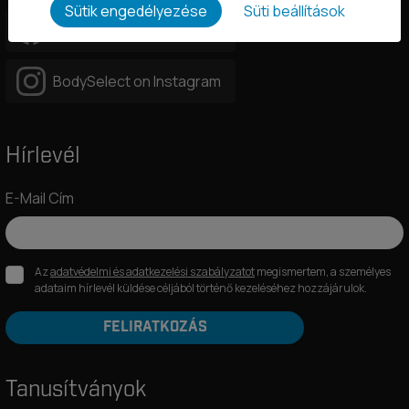
Sütik engedélyezése
Süti beállítások
BodySelect on Facebook
BodySelect on Instagram
Hírlevél
E-Mail Cím
Az
adatvédelmi és adatkezelési szabályzatot
megismertem, a személyes
adataim hírlevél küldése céljából történő kezeléséhez hozzájárulok.
FELIRATKOZÁS
Tanusítványok