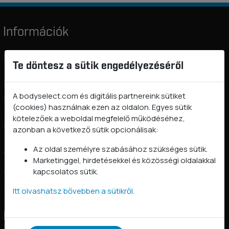
Információk
BODYSELECT nyereményjáték és promóciós szabályzatok
Te döntesz a sütik engedélyezéséről
2026
Rólunk
A bodyselect.com és digitális partnereink sütiket
Kapcsolat
(cookies) használnak ezen az oldalon. Egyes sütik
Szállítási információk
kötelezőek a weboldal megfelelő működéséhez,
Fizetés
azonban a következő sütik opcionálisak:
Gyakori kérdések
Az oldal személyre szabásához szükséges sütik.
Vásárlástól való elállás
Marketinggel, hirdetésekkel és közösségi oldalakkal
Adatkezelési tájékoztató
kapcsolatos sütik.
Általános szerződési feltételek
Itt olvashatsz bővebben a sütikről.
Kövess minket