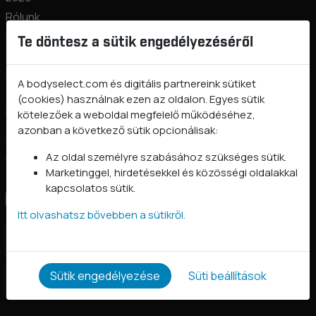
Rólunk
Kapcsolat
Te döntesz a sütik engedélyezéséről
Szállítási információk
Fizetés
A bodyselect.com és digitális partnereink sütiket
Gyakori kérdések
(cookies) használnak ezen az oldalon. Egyes sütik
kötelezőek a weboldal megfelelő működéséhez,
Vásárlástól való elállás
azonban a következő sütik opcionálisak:
Adatkezelési tájékoztató
Általános szerződési feltételek
Az oldal személyre szabásához szükséges sütik.
Marketinggel, hirdetésekkel és közösségi oldalakkal
kapcsolatos sütik.
Kövess minket
Itt olvashatsz bővebben a sütikről.
BodySelect on Facebook
Sütik engedélyezése
Süti beállítások
BodySelect on Instagram