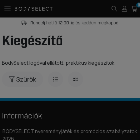
0
Rendelj hétfő 12:00-ig és kedden megkapod
Kiegészítő
BodySelect logóval ellátott, praktikus kiegészítők
Szűrők
Információk
BODYSELECT nyereményjáték és promóciós szabályzatok
2026