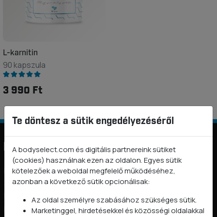
L-karnitin
90 kapszula
3 990 Ft
Te döntesz a sütik engedélyezéséről
Információk
A bodyselect.com és digitális partnereink sütiket
(cookies) használnak ezen az oldalon. Egyes sütik
BODYSELECT nyereményjáték és promóciós szabályzatok
kötelezőek a weboldal megfelelő működéséhez,
azonban a következő sütik opcionálisak:
2026
Rólunk
Az oldal személyre szabásához szükséges sütik.
Kapcsolat
Marketinggel, hirdetésekkel és közösségi oldalakkal