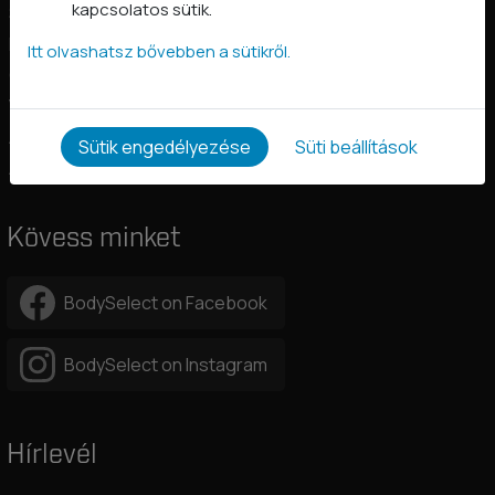
kapcsolatos sütik.
Szállítási információk
Fizetés
Itt olvashatsz bővebben a sütikről.
Gyakori kérdések
Vásárlástól való elállás
Adatkezelési tájékoztató
Sütik engedélyezése
Süti beállítások
Általános szerződési feltételek
Kövess minket
BodySelect on Facebook
BodySelect on Instagram
Hírlevél