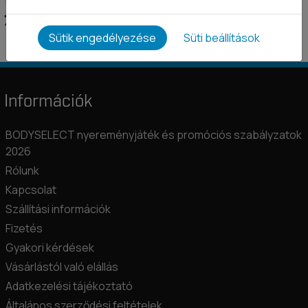
13 923 Ft
15 470 Ft
7 990 Ft
Sütik engedélyezése
Süti beállítások
Információk
BODYSELECT nyereményjáték és promóciós szabályzatok
2026
Rólunk
Kapcsolat
Szállítási információk
Fizetés
Gyakori kérdések
Vásárlástól való elállás
Adatkezelési tájékoztató
Általános szerződési feltételek