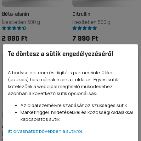
Béta-alanin
Citrullin
Ízesítetlen 500 g
Ízesítetlen 500 g
2 990 Ft
7 990 Ft
Te döntesz a sütik engedélyezéséről
-10%
A bodyselect.com és digitális partnereink sütiket
(cookies) használnak ezen az oldalon. Egyes sütik
kötelezőek a weboldal megfelelő működéséhez,
azonban a következő sütik opcionálisak:
Az oldal személyre szabásához szükséges sütik.
Marketinggel, hirdetésekkel és közösségi oldalakkal
kapcsolatos sütik.
AAKG
Pre-Workout Megapack
Itt olvashatsz bővebben a sütikről.
Ízesítetlen 500 g
Termékcsomag