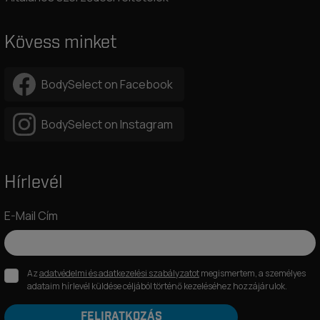
Kövess minket
BodySelect on Facebook
BodySelect on Instagram
Hírlevél
E-Mail Cím
Az
adatvédelmi és adatkezelési szabályzatot
megismertem, a személyes
adataim hírlevél küldése céljából történő kezeléséhez hozzájárulok.
FELIRATKOZÁS