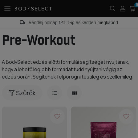
0
Rendelj holnap 12:00-ig és kedden megkapod
Pre-Workout
A BodySelect edzés előtti formulái segítséget nyújtanak,
hogy a lehető legjobb formádat tudd nyújtani végig az
edzés során. Segítenek felpörögni testileg és szellemileg.
Szűrők