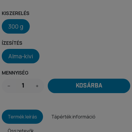
KISZERELÉS
300 g
ÍZESÍTÉS
Alma-kivi
MENNYISÉG
KOSÁRBA
Termék leírás
Tápérték információ
Összetevők