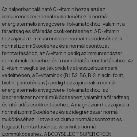
Az italporban található C-vitamin hozzájárul az
immunrendszer normál működéséhez, a normál
energiatermelő anyagcsere-folyamatokhoz, valamint a
fáradtság és kifáradás csökkentéséhez. A D-vitamin
hozzájárul az immunrendszer normál működéséhez, a
normál izomműködéshez és a normál csontozat
fenntartásához, az A-vitamin pedig az immunrendszer
normál működéséhez és a normál látás fenntartásához. Az
E-vitamin segít a sejtek oxidatív stresszel szembeni
védelmében, a B-vitaminok (B1, B2, B6, B12, niacin, folát,
biotin, pantoténsav): pedig hozzájárulnak a normál
energiatermelő anyagcsere-folyamatokhoz, az
idegrendszer normál működéséhez, valamint a fáradtság
és kifáradás csökkentéséhez. A magnézium hozzájárul a
normál izomműködéshez és az idegrendszer normál
működéséhez, illetve a kalcium a normál csontozat és
fogazat fenntartásához, valamint a normál
izomműködéshez. A BODYSELECT SUPER GREEN