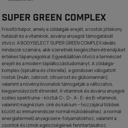
SUPER GREEN COMPLEX
Frissítő italpor, amely a zöldalgák erejét, a rostok jótékony
hatását és a vitaminok, ásványi anyagok támogatását
ötvözi. A BODYSELECT SUPER GREEN COMPLEX ideális
mindazok számára, akik szeretnék kiegészíteni étrendjüket
értékes tápanyagokkal. Egyedülállóan ötvözi a természet
erejét és a modern táplálkozástudományt. A zöldalga-
komplex (spirulina és chlorella), a gondosan válogatott
rostok (inulin, zabrost, citrusrost és glükomannán),
valamint a növényi kivonatok támogatják a változatos,
kiegyensúlyozott étrendet. A vitaminok és ásványi anyagok
széles spektruma – köztük C-, D-, A-, E- és B-vitaminok,
valamint magnézium, cink és kalcium – hozzájárul többek
között az immunrendszer normál működéséhez, a normál
energiatermelő anyagcsere-folyamatokhoz, valamint a
csontok és izmok egészségének fenntartásához.