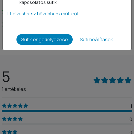
a modern táplálkozástudományt
kapcsolatos sütik.
Praktikus, gyorsan elkészíthető
Itt olvashatsz bővebben a sütikről.
Vitaminok és ásványi anyagok széles
spektruma
Sütik engedélyezése
Süti beállítások
5
1 értékelés
1
0
0