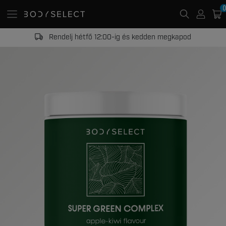
0
Rendelj hétfő 12:00-ig és kedden megkapod