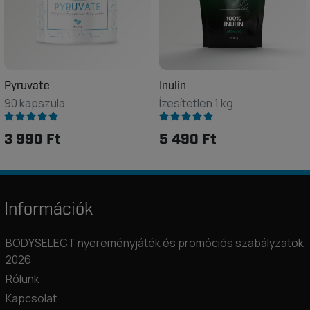
Pyruvate
Inulin
90 kapszula
Ízesítetlen 1 kg
3 990 Ft
5 490 Ft
Információk
BODYSELECT nyereményjáték és promóciós szabályzatok
2026
Rólunk
Kapcsolat