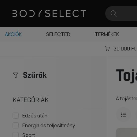
AKCIÓK
SELECTED
TERMÉKEK
20 000 Ft -
Toj
Szűrők
A tojásfe
KATEGÓRIÁK
Edzés után
Energia és teljesítmény
Sport