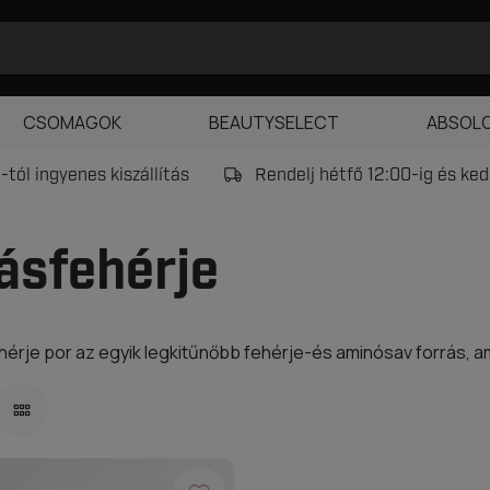
CSOMAGOK
BEAUTYSELECT
ABSOL
tól ingyenes kiszállítás
Rendelj hétfő 12:00-ig és k
ásfehérje
hérje por az egyik legkitűnőbb fehérje-és aminósav forrás, ami