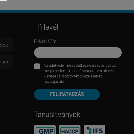
Hírlevél
E-Mail Cím
book
gram
Az
adatvédelmi és adatkezelési szabályzatot
megismertem, a személyes adataim hírlevél
küldése céljából történő kezeléséhez
hozzájárulok.
FELIRATKOZÁS
Tanusítványok