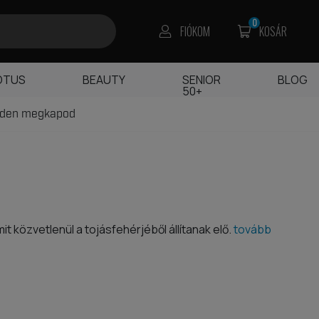
0
FIÓKOM
KOSÁR
OTUS
BEAUTY
SENIOR
BLOG
50+
edden megkapod
t közvetlenül a tojásfehérjéből állítanak elő.
tovább