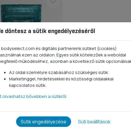
Te döntesz a sütik engedélyezéséről
 bodyselect.com és digitális partnereink sütiket (cookies)
asználnak ezen az oldalon. Egyes sütik kötelezőek a weboldal
egfelelő működéséhez, azonban a következő sütik opcionálisa
Az oldal személyre szabásához szükséges sütik.
Marketinggel, hirdetésekkel és közösségi oldalakkal
ehérjepor
kapcsolatos sütik.
en 1 kg
tt olvashatsz bővebben a sütikről.
0 Ft
Sütik engedélyezése
Süti beállítások