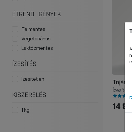
ÉTRENDI IGÉNYEK
Tejmentes
Vegetariánus
Laktózmentes
A
h
m
ÍZESÍTÉS
Ízesítetlen
Tojásf
Ízesítetl
KISZERELÉS
I
14 99
1 kg