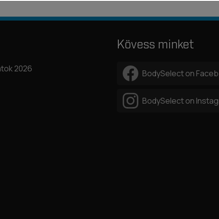
Kövess minket
tok 2026
BodySelect on Face
BodySelect on Insta