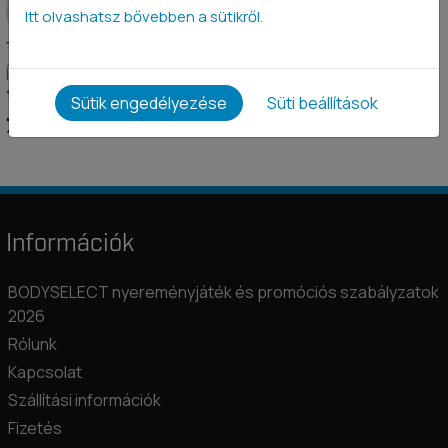
Itt olvashatsz bővebben a sütikről.
Tökmag fehérje
Ízesítetlen 1 kg
Sütik engedélyezése
Süti beállítások
7 990 Ft
Információk
BODYSELECT nyereményjáték és promóciós szabályzatok
2026
Rólunk
Kapcsolat
Szállítási információk
Fizetés