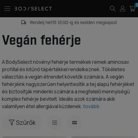
0
Rendelj hétfő 12:00-ig és kedden megkapod
Vegán fehérje
A BodySelect növényi fehérje termékek remek aminosav
profillal és kitűnő tápértékkel rendelkeznek. Tökéletes
választás a vegán étrendet követők számára. A vegán
fehérjéink nagyszerűen helyettesítik a tej alapú fehérjéket
és biztosítják mindenki számára a megfelelő mennyiségű
komplex fehérje bevitelt. Ideális azok számára akik
valamilyen étel allergiával küzdenek.
tovább
Szűrők