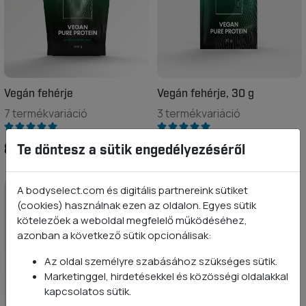
Vegán fehérje
Vegán fehérje, 30 g
7 termékvariáció
3 termékvariáció
8 490 Ft -tól
400 Ft
Te döntesz a sütik engedélyezéséről
A bodyselect.com és digitális partnereink sütiket
(cookies) használnak ezen az oldalon. Egyes sütik
kötelezőek a weboldal megfelelő működéséhez,
azonban a következő sütik opcionálisak:
Az oldal személyre szabásához szükséges sütik.
Marketinggel, hirdetésekkel és közösségi oldalakkal
kapcsolatos sütik.